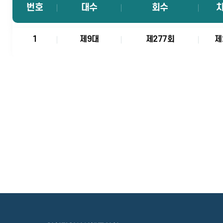
번호
대수
회수
1
제9대
제277회
제