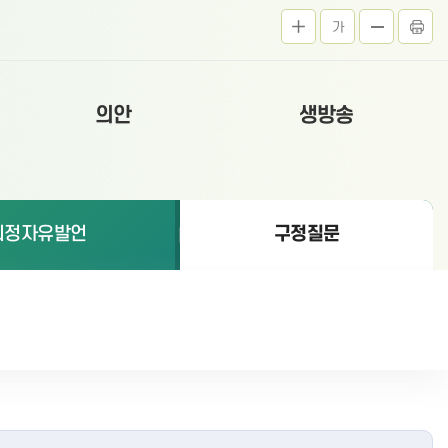
가
의안
생방송
의정자유발언
구정질문