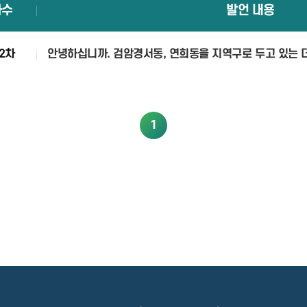
차수
발언 내용
2차
안녕하십니까. 검암경서동, 연희동을 지역구로 두고 있는
1